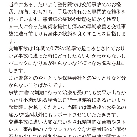
越谷にある、たいよう整骨院では交通事故でのお怪
我、頭痛、むち打ち、手足の痺れなど専門的な施術を
行っています。患者様の症状や状態を細かく検査し一
人一人に合った施術を提供し痛みの早期改善と交通事
故に遭う前よりも身体の状態を良くすことを目指しま
す。
交通事故は1年間で0.7%の確率で起こるとされており
いざ事故に遭った時にどうしたらいいかわからないし
パニックになり頭が回らないなど様々なお悩みを耳に
します。
また警察とのやりとりや保険会社とのやりとりなど分
からないことばかりです。
事故に遭い病院に行って治療を受けても効果が出なか
ったり不満がある場合は是非一度越谷にあるたいよう
整骨院にお越しください。当院では事故後のお身体の
痛みや悩み以外にもサポートさせていただきます。
交通事故に遭い大変な思いをされ精神的な苦痛やスト
レス、事故時のフラッシュバックなど患者様の心配や
不安を少しでも緩和出来るように交通事故に関するご